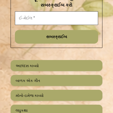
સબસ્ક્રાઈબ કરો
અછાંદસ કાવ્યો
બાળક એક ગીત
મૉનો-ઇમેજ કાવ્યો
લઘુકથા