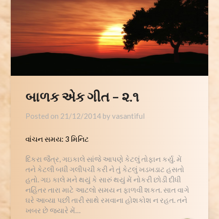
બાળક એક ગીત – ૨.૧
Posted on
21/12/2014
by
vasantiful
વાંચન સમય:
3
મિનિટ
દિકરા જૈત્ર, ગઇકાલે સાંજે આપણે કેટલું તોફાન કર્યુ. મેં
તને કેટલી બધી ગલીપચી કરી ને તું કેટલું ખડખડાટ હસતો
હતો. ગઇ કાલે મને થયું કે સારું થયું મેં નોકરી છોડી દીધી
નહિંતર તારા માટે આટલો સમય ન ફાળવી શકત. સાત વાગે
ઘરે આવ્યા પછી તારી સાથે રમવાના હોશકોશ ન રહત. તને
ખબર છે જ્યારે મેં…