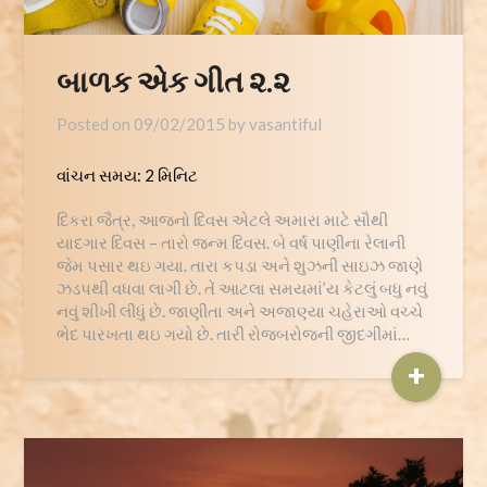
બાળક એક ગીત ૨.૨
Posted on
09/02/2015
by
vasantiful
વાંચન સમય:
2
મિનિટ
દિકરા જૈત્ર, આજનો દિવસ એટલે અમારા માટે સૌથી
યાદગાર દિવસ – તારો જન્મ દિવસ. બે વર્ષ પાણીના રેલાની
જેમ પસાર થઇ ગયા. તારા કપડા અને શુઝની સાઇઝ જાણે
ઝડપથી વધવા લાગી છે. તેં આટલા સમયમાં’ય કેટલું બધુ નવું
નવું શીખી લીધું છે. જાણીતા અને અજાણ્યા ચહેરાઓ વચ્ચે
ભેદ પારખતા થઇ ગયો છે. તારી રોજબરોજની જીદગીમાં…
+