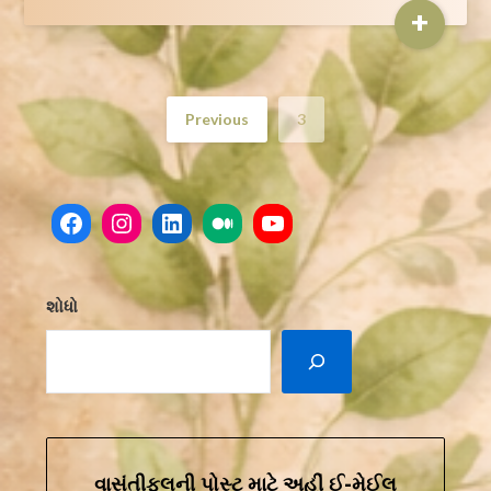
+
Previous
3
Facebook
Instagram
LinkedIn
Medium
YouTube
શોધો
વાસંતીફૂલની પોસ્ટ માટે અહીં ઈ-મેઈલ