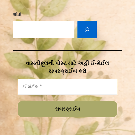
શોધો
વાસંતીફૂલની પોસ્ટ માટે અહીં ઈ-મેઈલ
સબસ્ક્રાઈબ કરો