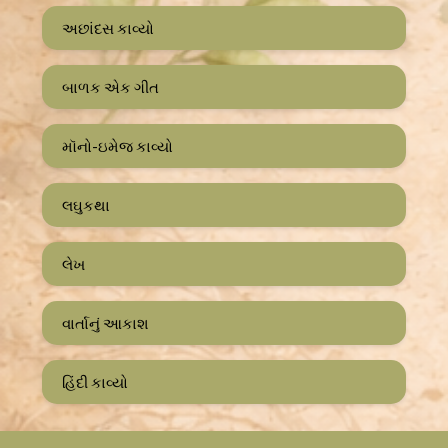
અછાંદસ કાવ્યો
બાળક એક ગીત
મૉનો-ઇમેજ કાવ્યો
લઘુકથા
લેખ
વાર્તાનું આકાશ
હિંદી કાવ્યો