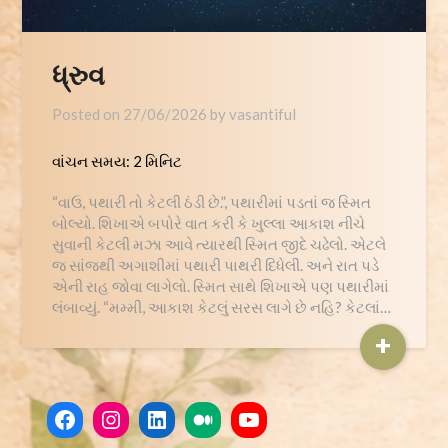
ધ્રુવ
Posted on
27/06/2026
by
vasantiful
વાંચન સમય:
2
મિનિટ
“વાઉ, પથારી તો કેટલી ઠંડી છે.”, પથારીમાં પડતાં જ સ્મિત
બોલ્યો. શિખાએ બપોરે વાત કરી કે ખુલ્લા આકાશ નીચે
સુવાની કેટલી મઝા આવે ત્યારથી સ્મિત જીદે ચઢેલો. એટલે
જ સાંજ્થી અગાશીમાં પથારી પાથરી દિધેલી. અને રાત પડે
એની રાહ જોવા લાગેલો. સ્મિત સાથે શિખાએ પણ પથારીમાં
લંબાવ્યું. “મમ્મી, આકાશ કેટલું સરસ લાગે છે નહિ? કેટલાં…
+
Facebook
Instagram
LinkedIn
Medium
YouTube