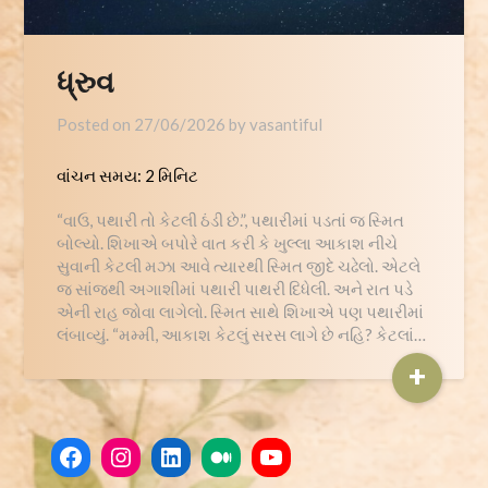
ધ્રુવ
Posted on
27/06/2026
by
vasantiful
વાંચન સમય:
2
મિનિટ
“વાઉ, પથારી તો કેટલી ઠંડી છે.”, પથારીમાં પડતાં જ સ્મિત
બોલ્યો. શિખાએ બપોરે વાત કરી કે ખુલ્લા આકાશ નીચે
સુવાની કેટલી મઝા આવે ત્યારથી સ્મિત જીદે ચઢેલો. એટલે
જ સાંજ્થી અગાશીમાં પથારી પાથરી દિધેલી. અને રાત પડે
એની રાહ જોવા લાગેલો. સ્મિત સાથે શિખાએ પણ પથારીમાં
લંબાવ્યું. “મમ્મી, આકાશ કેટલું સરસ લાગે છે નહિ? કેટલાં…
+
Facebook
Instagram
LinkedIn
Medium
YouTube