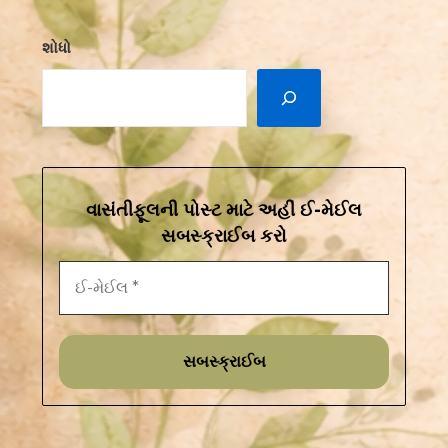
શોધો
વાસંતીફૂલની પોસ્ટ માટે અહીં ઈ-મેઈલ
સબસ્ક્રાઈબ કરો