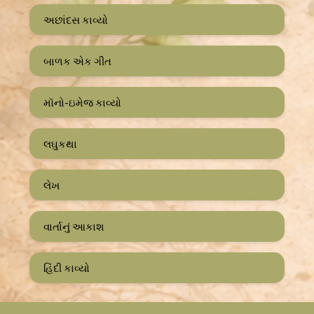
અછાંદસ કાવ્યો
બાળક એક ગીત
મૉનો-ઇમેજ કાવ્યો
લઘુકથા
લેખ
વાર્તાનું આકાશ
હિંદી કાવ્યો