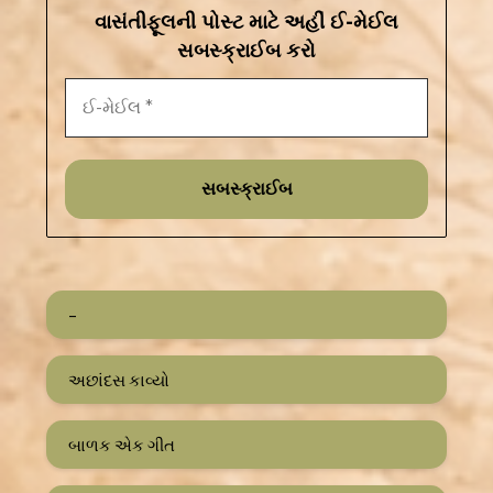
વાસંતીફૂલની પોસ્ટ માટે અહીં ઈ-મેઈલ
સબસ્ક્રાઈબ કરો
–
અછાંદસ કાવ્યો
બાળક એક ગીત