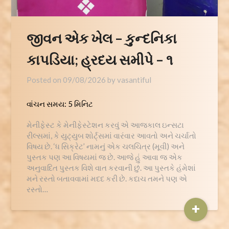
જીવન એક ખેલ – કુન્દનિકા
કાપડિયા; હ્રદય સમીપે – ૧
Posted on
09/08/2026
by
vasantiful
વાંચન સમય:
5
મિનિટ
મેનીફેસ્ટ કે મેનીફેસ્ટેશન કરવું એ આજકાલ ઇન્સટા
રીલ્સમાં, કે યુટ્યુબ શોર્ટ્સમાં વારંવાર આવતો અને ચર્ચાતો
વિષય છે. ‘ધ સિક્રેટ’ નામનું એક ચલચિત્ર (મૂવી) અને
પુસ્તક પણ આ વિષયમાં જ છે. આજે હું આવા જ એક
અનુવાદિત પુસ્તક વિશે વાત કરવાની છું. આ પુસ્તકે હંમેશાં
મને રસ્તો બતાવવામાં મદદ કરી છે. કદાચ તમને પણ એ
રસ્તો…
+