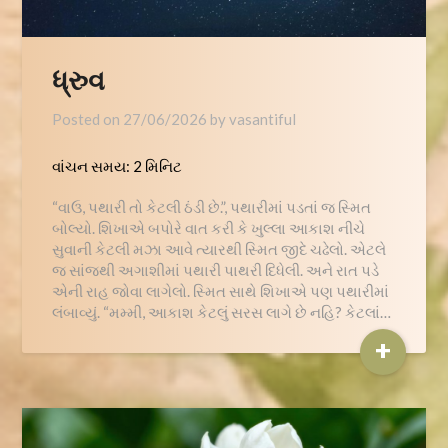
ધ્રુવ
Posted on
27/06/2026
by
vasantiful
વાંચન સમય:
2
મિનિટ
“વાઉ, પથારી તો કેટલી ઠંડી છે.”, પથારીમાં પડતાં જ સ્મિત
બોલ્યો. શિખાએ બપોરે વાત કરી કે ખુલ્લા આકાશ નીચે
સુવાની કેટલી મઝા આવે ત્યારથી સ્મિત જીદે ચઢેલો. એટલે
જ સાંજ્થી અગાશીમાં પથારી પાથરી દિધેલી. અને રાત પડે
એની રાહ જોવા લાગેલો. સ્મિત સાથે શિખાએ પણ પથારીમાં
લંબાવ્યું. “મમ્મી, આકાશ કેટલું સરસ લાગે છે નહિ? કેટલાં…
+