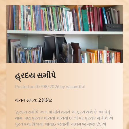
હ્રદય સમીપે
Posted on
05/08/2026
by
vasantiful
વાંચન સમય:
2
મિનિટ
‘હ્રદય સમીપે’ નામ વાંચીને તમને આશ્ચ્ર્રર્ય થશે કે આ કેવું
નામ. પણ પુસ્તક વાંચતાં-વાંચતાં છાતી પર પુસ્તક મૂકીને એ
પુસ્તકના વિશ્વમાં ખોવાઈ જવાની અલગ જ મજા છે. એ