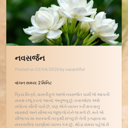
નવસર્જન
Posted on
02/04/2026
by
vasantiful
વાંચન સમય:
2
મિનિટ
પ્રિય મિત્રો, વાસંતીફૂલ આજે નવસર્જન પામી જે આપની
સમક્ષ રજૂ કરતાં આનંદ અનુભવુ છું. વત્તાઓછા અંશે
સંવેદના સૌની પાસે છે, પણ એને વ્યક્ત કરી શકવાનું
સામર્થ્ય અને સૌભાગ્ય જૂજ લોકોને જ મળે છે. મને એ
સૌભાગ્ય મા સરસ્વતી તરફથી મળ્યું છે તેની કૃતજ્ઞતા મા
સરસ્વતીના ચરણોમાં વ્યક્ત કરુ છું. થોડા સમય પહેલાં મેં