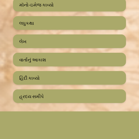
મૉનો-ઇમેજ કાવ્યો
લઘુકથા
લેખ
વાર્તાનું આકાશ
હિંદી કાવ્યો
હ્રદય સમીપે