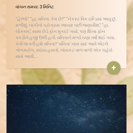
વાંચન સમય:
3
મિનિટ
“હેલ્લો.” “હા, વનિતા. કેમ છે?” “નેકસ્ટ વિક ઇન્ડિયા આવુ છું.
મળીશું. બાકીનો પ્રોગ્રામ આવ્યા પછી જણાવીશ.” “હા.
ચોક્ક્સ.”, સામા છેડે ફોન મુકાઈ ગયો. પણ શિખા ફોન
પકડીને હજી ઉભી હતી. વનિતાને મળ્યે ઘણા વર્ષો થઈ ગયા.
કેવી લાગતી હશે વનિતા? ‘વનિતા’ નામ યાદ આવે એટલે
ગોળમટોળ, સદાય હસતો, બોયકટ વાળ વાળૉ એક ચહેરો
સામે આવી…
+