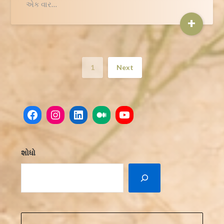
એક વાર…
+
1
Next
Facebook
Instagram
LinkedIn
Medium
YouTube
શોધો