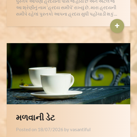
પુસ્તક આપણા હ્રદયની પાસે જ હોય છે અને એટલે જ
આ શ્રેણીનું નામ ‘હ્રદય સમીપે’ રાખ્યું છે. મારા હ્રદયની
સમીપે રહેલાં પુસ્તકો આપના હ્રદય સુધી પહોંચાડી શકું…
+
મળવાની ડેટ
Posted on
18/07/2026
by
vasantiful