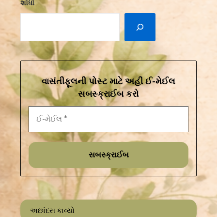
શોધો
વાસંતીફૂલની પોસ્ટ માટે અહીં ઈ-મેઈલ
સબસ્ક્રાઈબ કરો
અછાંદસ કાવ્યો