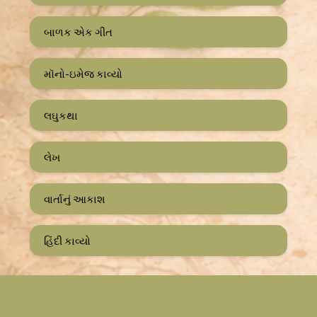
બાળક એક ગીત
મૉનો-ઇમેજ કાવ્યો
લઘુકથા
લેખ
વાર્તાનું આકાશ
હિંદી કાવ્યો