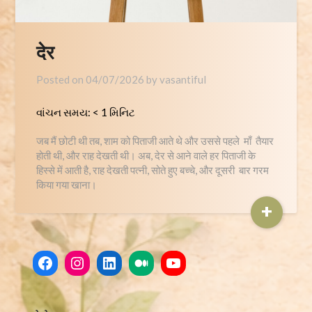
देर
Posted on
04/07/2026
by
vasantiful
વાંચન સમય:
< 1
મિનિટ
जब मैं छोटी थी तब, शाम को पिताजी आते थे और उससे पहले माँ तैयार
होती थी, और राह देखती थी। अब, देर से आने वाले हर पिताजी के
हिस्से में आती है, राह देखती पत्नी, सोते हुए बच्चे, और दूसरी बार गरम
किया गया खाना।
+
Facebook
Instagram
LinkedIn
Medium
YouTube