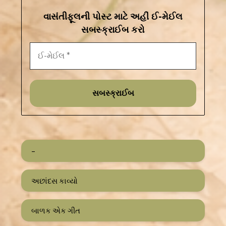
વાસંતીફૂલની પોસ્ટ માટે અહીં ઈ-મેઈલ
સબસ્ક્રાઈબ કરો
–
અછાંદસ કાવ્યો
બાળક એક ગીત