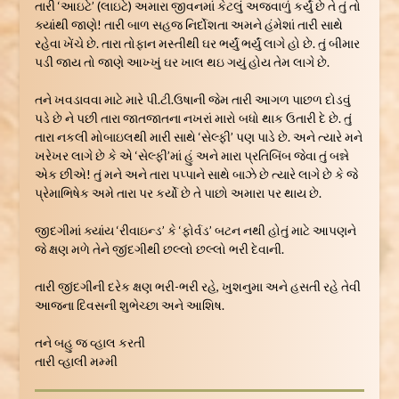
તારી ‘આઇટે’ (લાઇટે) અમારા જીવનમાં કેટલું અજવાળું કર્યું છે તે તું તો
ક્યાંથી જાણે! તારી બાળ સહજ નિર્દોશતા અમને હંમેશાં તારી સાથે
રહેવા ખેંચે છે. તારા તોફાન મસ્તીથી ઘર ભર્યું ભર્યું લાગે હો છે. તું બીમાર
પડી જાય તો જાણે આખ્ખું ઘર ખાલ થઇ ગયું હોય તેમ લાગે છે.
તને ખવડાવવા માટે મારે પી.ટી.ઉષાની જેમ તારી આગળ પાછળ દોડવું
પડે છે ને પછી તારા જાતજાતના નખરાં મારો બધો થાક ઉતારી દે છે. તું
તારા નકલી મોબાઇલથી મારી સાથે ‘સેલ્ફી’ પણ પાડે છે. અને ત્યારે મને
ખરેખર લાગે છે કે એ ‘સેલ્ફી’માં હું અને મારા પ્રતિબિંબ જેવા તું બન્ને
એક છીએ! તું મને અને તારા પપ્પાને સાથે બાઝે છે ત્યારે લાગે છે કે જે
પ્રેમાભિષેક અમે તારા પર કર્યો છે તે પાછો અમારા પર થાય છે.
જીદગીમાં ક્યાંય ‘રીવાઇન્ડ’ કે ‘ફોર્વડ’ બટન નથી હોતું માટે આપણને
જે ક્ષણ મળે તેને જીંદગીથી છલ્લો છલ્લો ભરી દેવાની.
તારી જીંદગીની દરેક ક્ષણ ભરી-ભરી રહે, ખુશનુમા અને હસતી રહે તેવી
આજના દિવસની શુભેચ્છા અને આશિષ.
તને બહુ જ વ્હાલ કરતી
તારી વ્હાલી મમ્મી