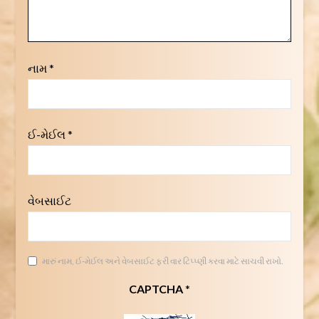
નામ
*
ઈ-મેઈલ
*
વેબસાઈટ
મારું નામ, ઈ-મેઈલ અને વેબસાઈટ ફરી વાર ટિપ્પ્ણી કરવા માટે સાચવી રાખો.
CAPTCHA
*