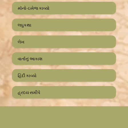
મૉનો-ઇમેજ કાવ્યો
લઘુકથા
લેખ
વાર્તાનું આકાશ
હિંદી કાવ્યો
હ્રદય સમીપે