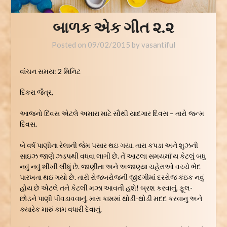
બાળક એક ગીત ૨.૨
Posted on
09/02/2015
by
vasantiful
વાંચન સમય:
2
મિનિટ
દિકરા જૈત્ર,
આજનો દિવસ એટલે અમારા માટે સૌથી યાદગાર દિવસ – તારો જન્મ
દિવસ.
બે વર્ષ પાણીના રેલાની જેમ પસાર થઇ ગયા. તારા કપડા અને શુઝની
સાઇઝ જાણે ઝડપથી વધવા લાગી છે. તેં આટલા સમયમાં’ય કેટલું બધુ
નવું નવું શીખી લીધું છે. જાણીતા અને અજાણ્યા ચહેરાઓ વચ્ચે ભેદ
પારખતા થઇ ગયો છે. તારી રોજબરોજની જીદગીમાં દરરોજ કંઇક નવું
હોય છે એટલે તને કેટલી મઝા આવતી હશે! બ્રશ કરવાનું, ફૂલ-
છોડને પાણી પીવડાવવાનું. મારા કામમાં થોડી-થોડી મદદ કરવાનુ અને
ક્યારેક મારું કામ વધારી દેવાનું.